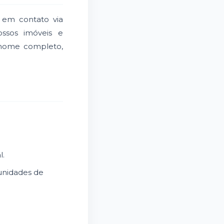
 em contato via
ssos imóveis e
 nome completo,
l.
unidades de