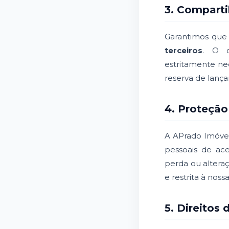
3. Compart
Garantimos que
terceiros
. O c
estritamente nec
reserva de lança
4. Proteção
A APrado Imóveis
pessoais de ace
perda ou alteraç
e restrita à noss
5. Direitos