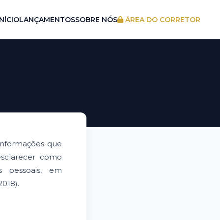
INÍCIO
LANÇAMENTOS
SOBRE NÓS
ÁREA DO CORRETOR
s informações que
esclarecer como
s pessoais, em
018).