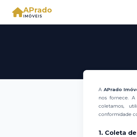
APrado
IMÓVEIS
A
APrado Imóv
nos fornece. A
coletamos, ut
conformidade com
1. Coleta d